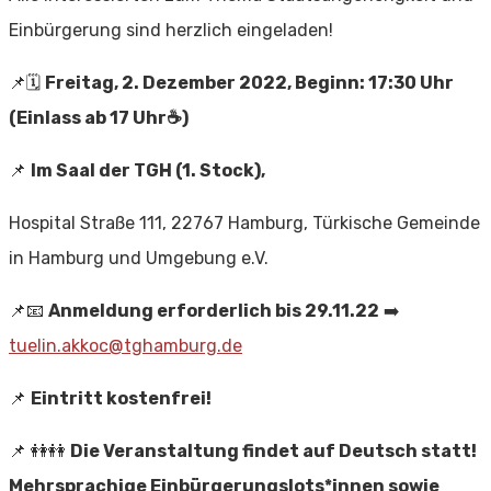
Einbürgerung sind herzlich eingeladen!
📌🗓
Freitag, 2. Dezember 2022, Beginn: 17:30 Uhr
(Einlass ab 17 Uhr
☕️
)
📌
Im Saal der TGH (1. Stock),
Hospital Straße 111, 22767 Hamburg, Türkische Gemeinde
in Hamburg und Umgebung e.V.
📌📧
Anmeldung erforderlich bis 29.11.22
➡️
tuelin.akkoc@tghamburg.de
📌
Eintritt kostenfrei!
📌 👭👭
Die Veranstaltung findet auf Deutsch statt!
Mehrsprachige Einbürgerungslots*innen sowie