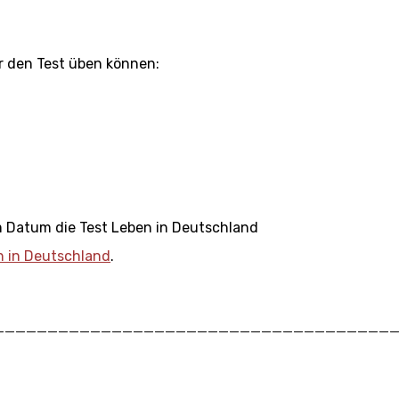
r den Test üben können:
m Datum die Test Leben in Deutschland
n in Deutschland
.
_____________________________________