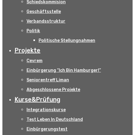
Schiedskommision
Geschäftsstelle
Verbandsstruktur
Politik
Politische Stellungnahmen
Projekte
Çevrem
Einbürgerung “Ich Bin Hamburger!”
Seniorentreff Liman
Abgeschlossene Projekte
Kurse&Prüfung
Integrationskurse
Test Leben In Deutschland
Einbürgerungstest