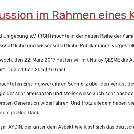
ussion im Rahmen eines
d Umgebung e.V. (TGH) möchte in der neuen Reihe der Kam
enschaftliche und wissenschaftliche Publikationen vorgeste
woch, den 22. März 2017 hatten wir mit Nuray ÇEŞME die Au
rt: Dualedition 2016) zu Gast.
eachteten Erstlingswerk ihren Schmerz über den Verlust des 
ige der sehr amüsanten und stellenweise auch sehr nachdenk
rsten Generation widerfahren. Und trotz alledem haben viel
inem großen Dank.
şar AYDIN, der unter dem Aspekt Wie lässt sich das deuts