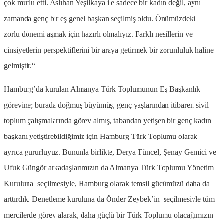
çok mutlu etti. Aslıhan Yeşilkaya ile sadece bir kadın
değil, aynı
zamanda genç bir eş genel başkan seçilmiş oldu. Önümüzdeki
zorlu
dönemi aşmak için hazırlı olmalıyız. Farklı nesillerin ve
cinsiyetlerin
perspektiflerini bir araya getirmek bir zorunluluk haline
gelmiştir.“
Hamburg’da kurulan Almanya Türk Toplumunun Eş Başkanlık
görevine; burada doğmuş büyümüş, genç yaşlarından itibaren sivil
toplum çalışmalarında görev almış, tabandan yetişen bir genç kadın
başkanı yetiştirebildiğimiz için Hamburg Türk Toplumu olarak
ayrıca gururluyuz. Bununla birlikte, Derya Tüncel, Şenay Gemici ve
Ufuk Güngör arkadaşlarımızın da Almanya Türk Toplumu Yönetim
Kuruluna seçilmesiyle, Hamburg olarak temsil gücümüzü daha da
arttırdık. Denetleme kuruluna da Önder Zeybek’in seçilmesiyle tüm
mercilerde görev alarak, daha güçlü bir Türk Toplumu olacağımızın