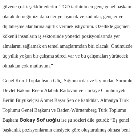
güvene çok
teşekkür ederim. TGD tarihinin en genç genel başkanı
olarak derneğimizi daha
ileriye taşımak ve kadınlar, gençler ve
dijitalleşme alanlarına ağırlık vermek
istiyorum. Özellikle göçmen
kökenli insanların iş sektöründe yönetici
pozisyonlarında yer
almalarını sağlamak en temel amaçlarımdan biri olacak.
Önümüzde
üç yıllık yoğun bir çalışma süreci var ve bu çalışmaları
yürütecek
olmaktan çok mutluyum.”
Genel Kurul Toplantısına Göç, Sığınmacılar ve Uyumdan Sorumlu
Devlet Bakanı Reem Alabali-Radovan ve Türkiye Cumhuriyeti
Berlin Büyükelçisi Ahmet Başar Şen de katıldılar.
Almanya Türk
Toplumu Genel Başkanı ve Baden-Württemberg Türk Toplumu
Gökay Sofuoğlu
Başkanı
ise şu sözleri dile getirdi: “Eş genel
başkanlık pozisyonlarının cinsiyete göre oluşturulmuş olması beni