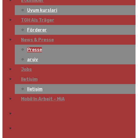
Etkinlikler
Uyum kurslari
TGH Als Träger
Förderer
News & Presse
Presse
arşiv
Jobs
Iletişim
Iletişim
Mobil In Arbeit – MiA